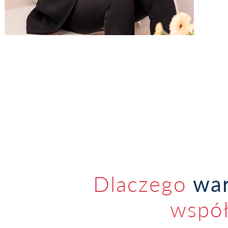
Dlaczego
war
wspó