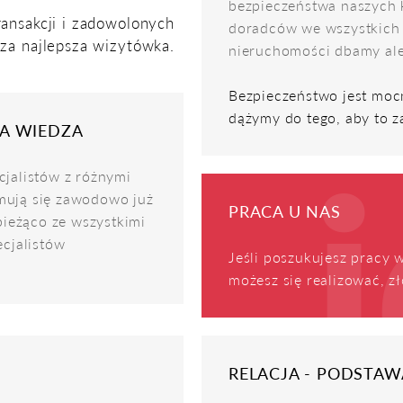
bezpieczeństwa naszych 
ansakcji i zadowolonych
doradców we wszystkich 
sza najlepsza wizytówka.
nieruchomości dbamy ale k
Bezpieczeństwo jest moc
dążymy do tego, aby to z
NA WIEDZA
cjalistów z różnymi
mują się zawodowo już
PRACA U NAS
bieżąco ze wszystkimi
ecjalistów
Jeśli poszukujesz pracy w
możesz się realizować, zł
RELACJA - PODSTAW