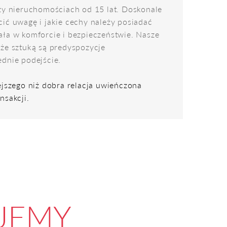
zy nieruchomościach od 15 lat. Doskonale
ić uwagę i jakie cechy należy posiadać
ła w komforcie i bezpieczeństwie. Nasze
że sztuką są predyspozycje
dnie podejście.
ejszego niż dobra relacja uwieńczona
nsakcji.
JEMY