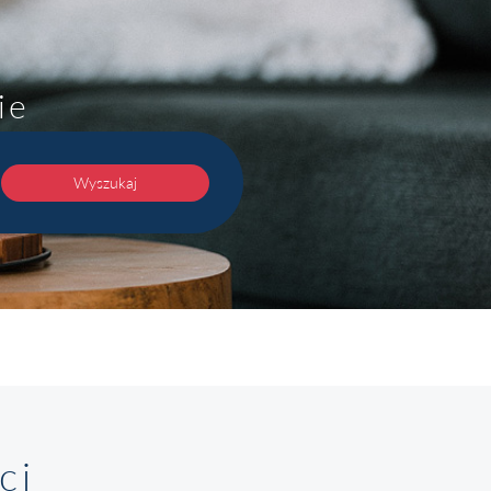
ie
Wyszukaj
ci