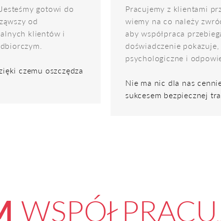
 Jesteśmy gotowi do
Pracujemy z klientami pr
cząwszy od
wiemy na co należy zwróc
alnych klientów i
aby współpraca przebiega
odbiorczym.
doświadczenie pokazuje, 
psychologiczne i odpowie
dzięki czemu oszczędza
Nie ma nic dla nas cenni
sukcesem bezpiecznej tra
M
WSPÓŁPRACU