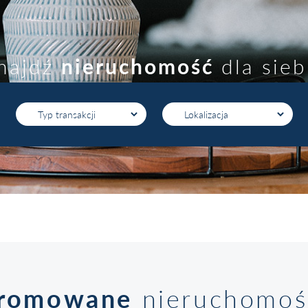
najdź
nieruchomość
dla sieb
romowane
nieruchomoś