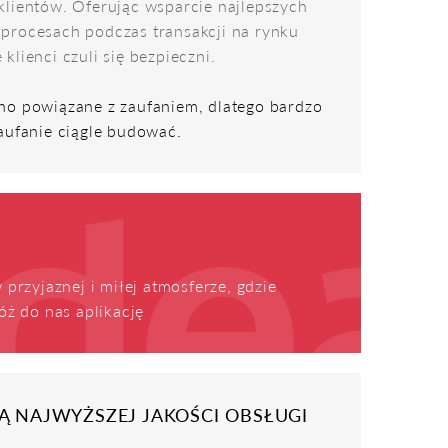
klientów. Oferując wsparcie najlepszych
procesach podczas transakcji na rynku
lienci czuli się bezpieczni.
no powiązane z zaufaniem, dlatego bardzo
aufanie ciągle budować.
 przyjaznej i miłej atmosferze, gdzie
óż do nas aplikację
Ą NAJWYŻSZEJ JAKOŚCI OBSŁUGI