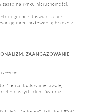
h zasad na rynku nieruchomości.
 tylko ogromne doświadczenie
zwalają nam traktować tą branżę z
JONALIZM
,
ZAANGAŻOWANIE
,
sukcesem.
do Klienta, budowanie trwałej
otrzeby naszych klientów oraz
ym, jak i korporacyjnym, ponieważ